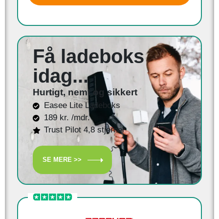
Få ladeboks
idag...
Hurtigt, nemt og sikkert
Easee Lite Ladeboks
189 kr. /mdr.
Trust Pilot 4,8 stjerner
SE MERE >>