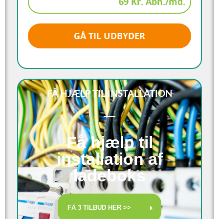
69 Kr. Abn./md.
GÅ TIL UDBYDER
FÅ HJÆLP TIL INSTALLATION
Få hjælp til
installation af
ladeboks
FÅ 3 TILBUD HER >>