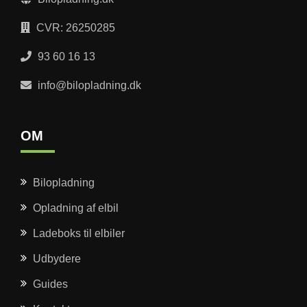
CVR: 26250285
93 60 16 13
info@bilopladning.dk
OM
Bilopladning
Opladning af elbil
Ladeboks til elbiler
Udbydere
Guides