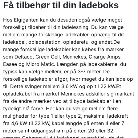
Få tilbehør til din ladeboks
Hos Elgiganten kan du desuden også vælge meget
forskelligt tilbehør til din ladeløsning. Du kan vælge
mellem mange forskellige ladekabler, ophæng til dit
ladekabel, opladestation, opladeretui og andet.
De
mange forskellige ladekabler kan købes fra mærker
som Deltaco, Green Cell, Mennekes, Charge Amps,
Easee og Micro Matic. Længden på ladekablerne, du
typisk kan vælge mellem, er på 3-7 meter. De
forskellige ladekabler afgør, hvor meget du kan lade op
til. Dette svinger mellem 3,6 kW og op til 22 kW.
Et
opladekabel fra mærket Mennekes adskiller sig markant
fra de andre mærker ved at tilbyde ladekabler i en
tydeligt blå farve. Her kan du vælge mellem flere
muligheder for type 1 eller type 2, maksimal ladekraft
fra 4,6 kW til 22 kW, kabellængde på enten 4 eller 7
meter samt udgangsstrøm på enten 20 eller 32
ampere.
Ophæng til dit ladekabel er praktisk, da det